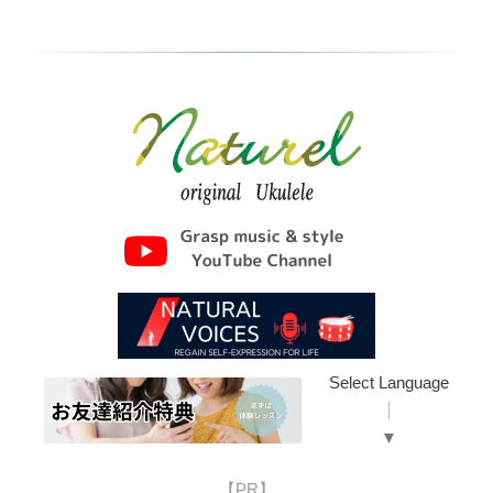
Select Language
▼
【PR】