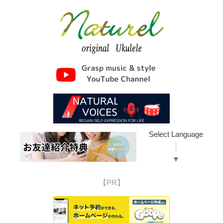
Select Language
▼
【PR】