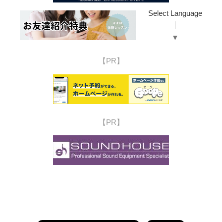
Select Language
▼
【PR】
【PR】