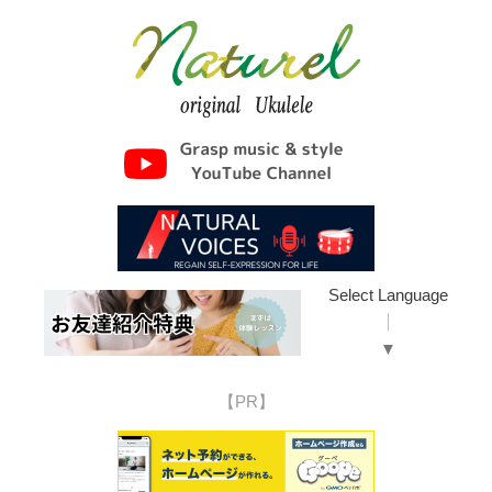
Select Language
▼
【PR】