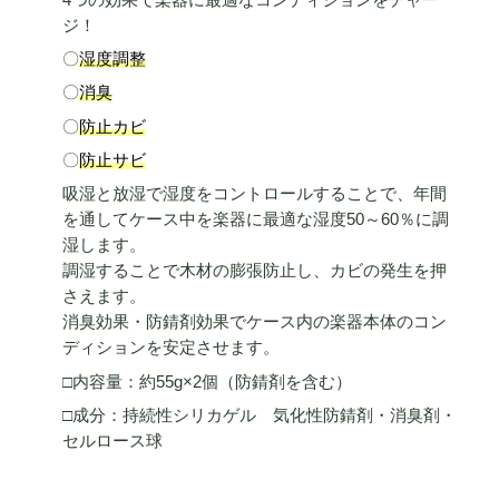
ジ！
〇
湿度調整
〇
消臭
〇
防止カビ
〇
防止サビ
吸湿と放湿で湿度をコントロールすることで、年間
を通してケース中を楽器に最適な湿度50～60％に調
湿します。
調湿することで木材の膨張防止し、カビの発生を押
さえます。
消臭効果・防錆剤効果でケース内の楽器本体のコン
ディションを安定させます。
□内容量：約55g×2個（防錆剤を含む）
□成分：持続性シリカゲル 気化性防錆剤・消臭剤・
セルロース球