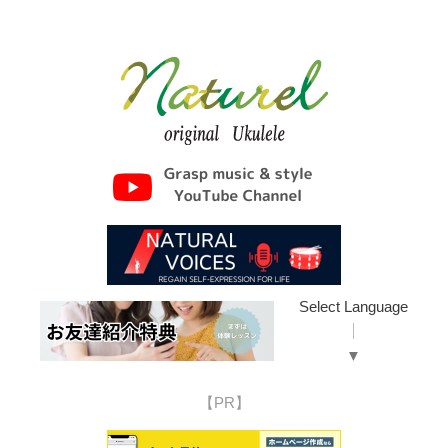
Select Language
▼
【PR】