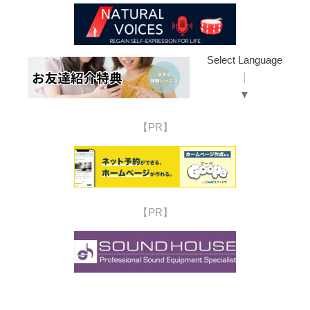
Select Language
▼
【PR】
【PR】