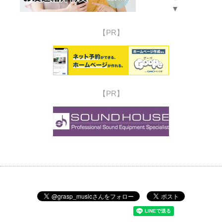
▼
【PR】
【PR】