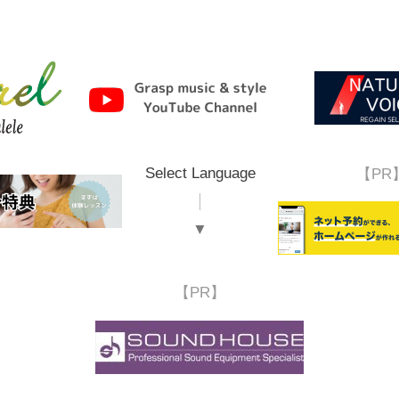
Select Language
【PR
▼
【PR】