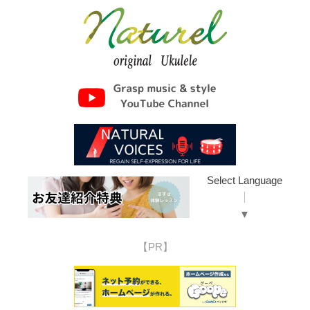
Select Language
▼
【PR】