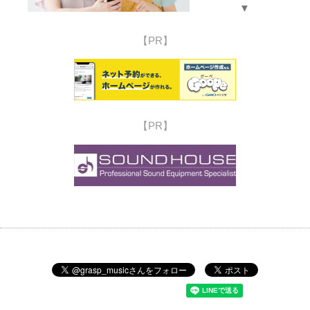
▼
【PR】
【PR】