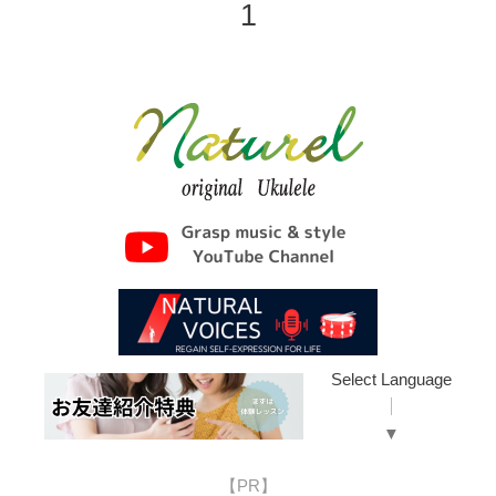
1
Select Language
▼
【PR】