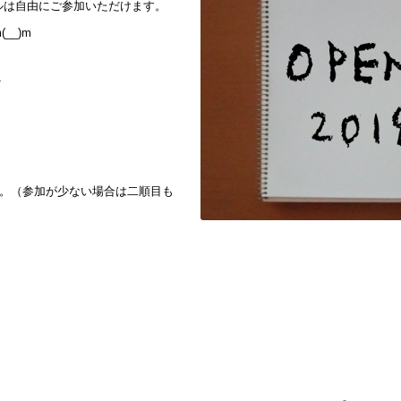
ルは自由にご参加いただけます。
__)m
T
す。（参加が少ない場合は二順目も