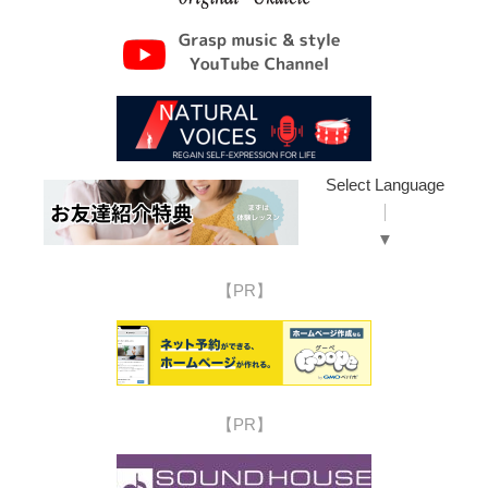
Select Language
▼
【PR】
【PR】