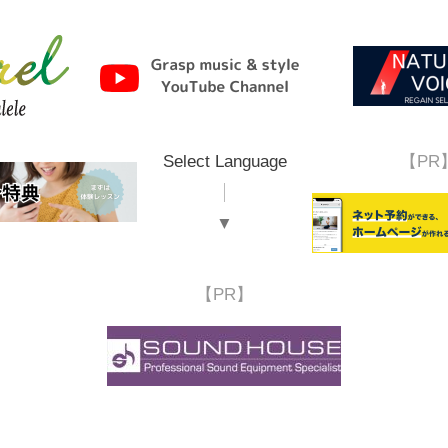
Select Language
【PR
▼
【PR】