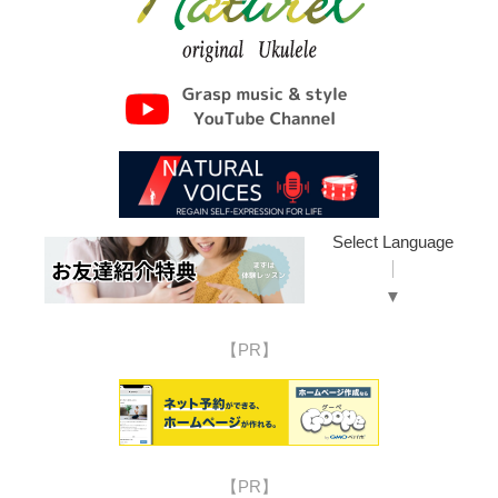
Select Language
▼
【PR】
【PR】