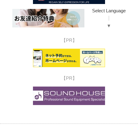
Select Language
▼
【PR】
【PR】