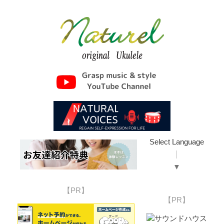
Select Language
▼
【PR】
【PR】