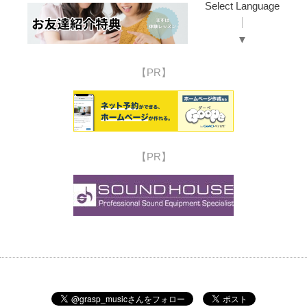
Select Language
▼
【PR】
【PR】