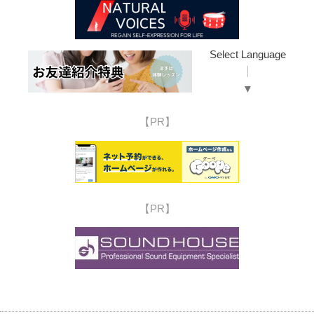
Select Language
▼
【PR】
【PR】