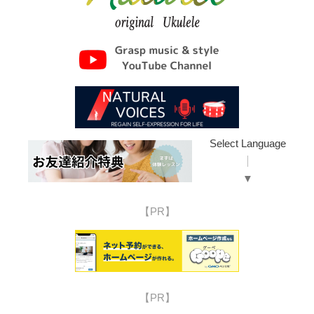
Select Language
▼
【PR】
【PR】