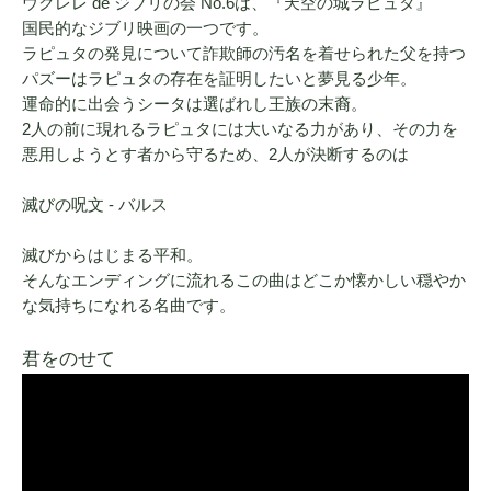
ウクレレ de ジブリの会 No.6は、『天空の城ラピュタ』
国民的なジブリ映画の一つです。
ラピュタの発見について詐欺師の汚名を着せられた父を持つ
パズーはラピュタの存在を証明したいと夢見る少年。
運命的に出会うシータは選ばれし王族の末裔。
2人の前に現れるラピュタには大いなる力があり、その力を
悪用しようとす者から守るため、2人が決断するのは
滅びの呪文 - バルス
滅びからはじまる平和。
そんなエンディングに流れるこの曲はどこか懐かしい穏やか
な気持ちになれる名曲です。
君をのせて