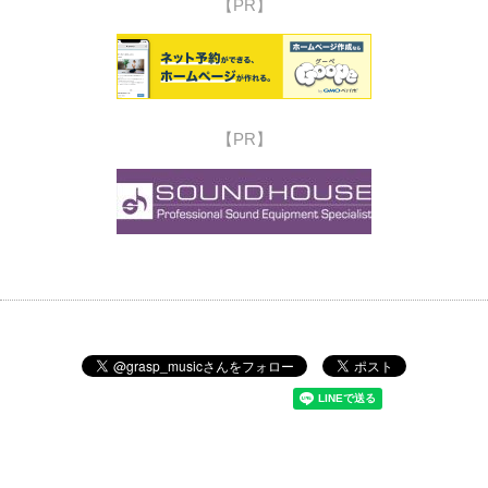
【PR】
【PR】