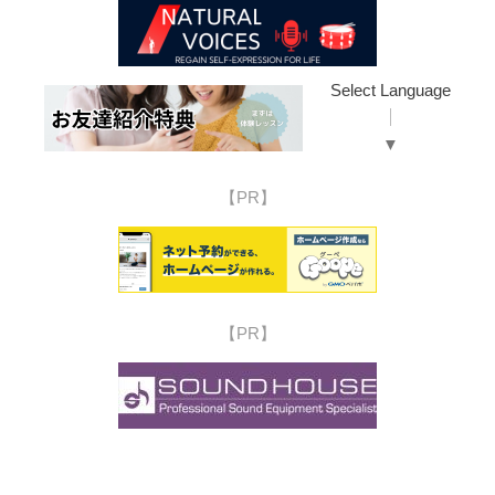
Select Language
▼
【PR】
【PR】