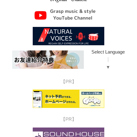
Select Language
▼
【PR】
【PR】