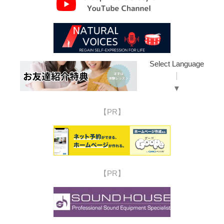
Select Language
▼
【PR】
【PR】