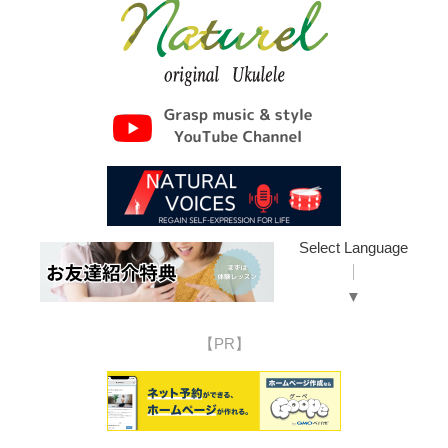
Select Language
▼
【PR】