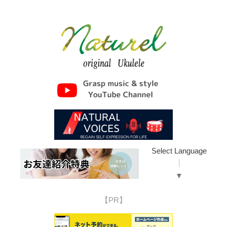
Select Language
▼
【PR】