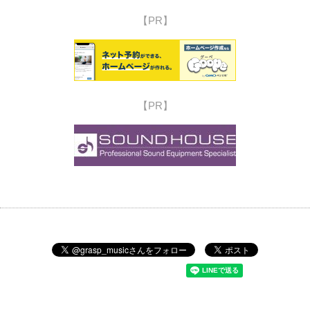
【PR】
【PR】