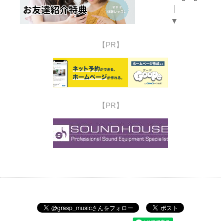
▼
【PR】
【PR】