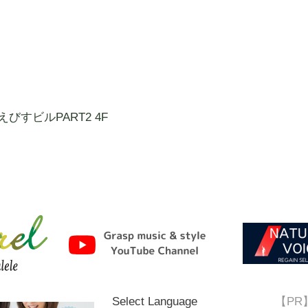
びすビルPART2 4F
Select Language
【PR