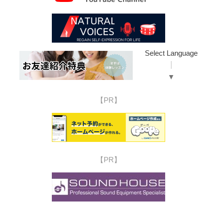
Select Language
▼
【PR】
【PR】