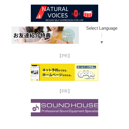
Select Language
▼
【PR】
【PR】