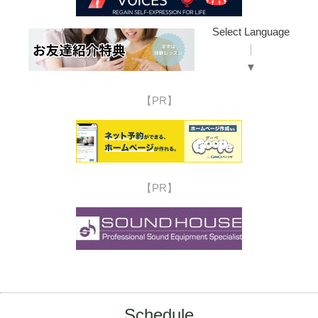
Select Language
▼
【PR】
【PR】
Schedule