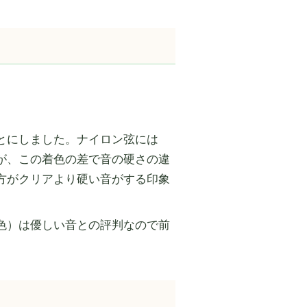
とにしました。ナイロン弦には
が、この着色の差で音の硬さの違
方がクリアより硬い音がする印象
色）は優しい音との評判なので前