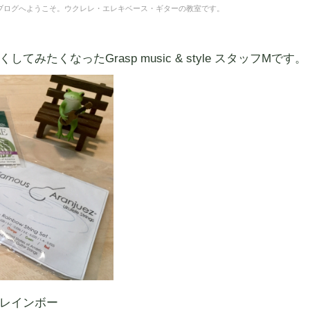
tyle"のブログへようこそ。ウクレレ・エレキベース・ギターの教室です。
たくなったGrasp music & style スタッフMです。
レインボー