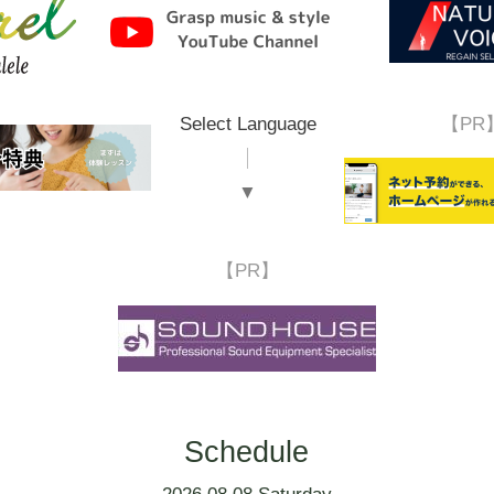
Select Language
【PR
▼
【PR】
Schedule