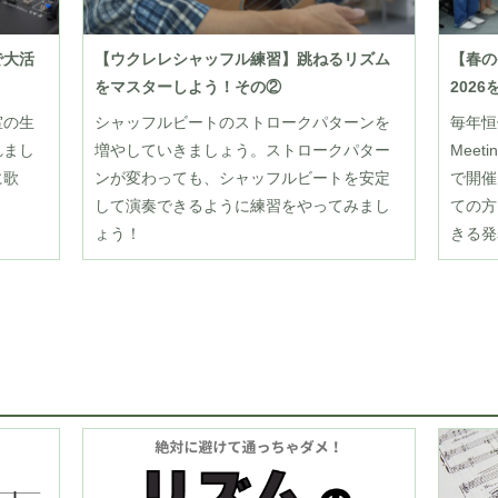
で大活
【ウクレレシャッフル練習】跳ねるリズム
【春の発
をマスターしよう！その②
202
室の生
シャッフルビートのストロークパターンを
毎年恒例
れまし
増やしていきましょう。ストロークパター
Mee
に歌
ンが変わっても、シャッフルビートを安定
で開催
して演奏できるように練習をやってみまし
ての方
ょう！
きる発