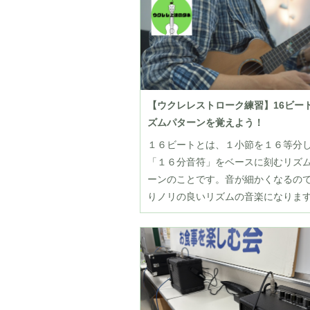
【ウクレレストローク練習】16ビー
ズムパターンを覚えよう！
１６ビートとは、１小節を１６等分
「１６分音符」をベースに刻むリズ
ーンのことです。音が細かくなるの
りノリの良いリズムの音楽になりま