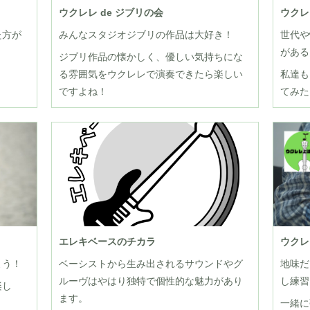
ウクレレ de ジブリの会
ウクレ
た方が
みんなスタジオジブリの作品は大好き！
世代や
がある曲
ジブリ作品の懐かしく、優しい気持ちにな
る雰囲気をウクレレで演奏できたら楽しい
私達も
ですよね！
てみた
エレキベースのチカラ
ウクレ
よう！
ベーシストから生み出されるサウンドやグ
地味だ
ルーヴはやはり独特で個性的な魅力があり
し練習
楽し
ます。
一緒に