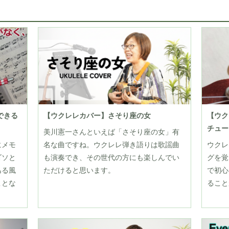
できる
【ウクレレカバー】さそり座の女
【ウク
チュー
美川憲一さんといえば「さそり座の女」有
にメモ
名な曲ですね。ウクレレ弾き語りは歌謡曲
ウクレ
ゴソと
も演奏でき、その世代の方にも楽しんでい
グを覚
ある風
ただけると思います。
で初心
ことな
ること