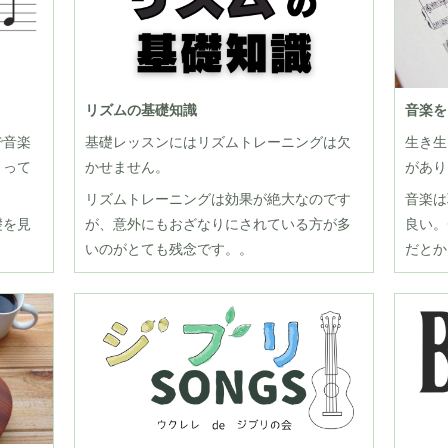
リズムの基礎知識
音楽を
で音楽
基礎レッスンにはリズムトレーニングは欠
生き生
とって
かせません。
があり
リズムトレーニングは効果が絶大なのです
音楽は
礎を見
が、意外にもおざなりにされている方が多
良い。
いのがとても残念です。。
だとか