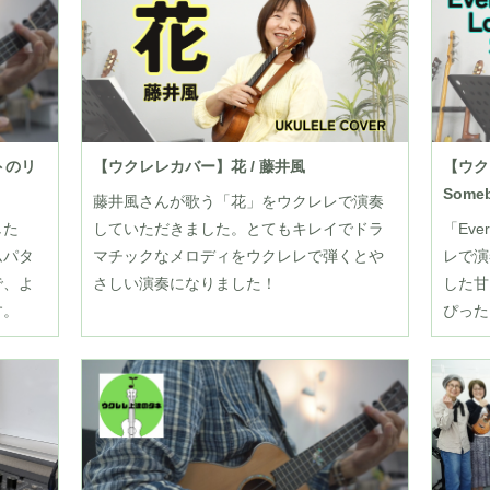
トのリ
【ウクレレカバー】花 / 藤井風
【ウクレ
Some
藤井風さんが歌う「花」をウクレレで演奏
した
していただきました。とてもキレイでドラ
「Eve
ムパタ
マチックなメロディをウクレレで弾くとや
レで演
で、よ
さしい演奏になりました！
した甘
す。
ぴった